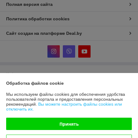
Полная версия сайта
Политика обработки cookies
Сайт создан на платформе Deal.by
Информация для покупателя
Обработка файлов cookie
Юридическое лицо:
Общество с ограниченной ответственностью
«Ковромат»
220019, Республика Беларусь, г. Минск, ул. Сухаревская, д. 16, пом. 16
Мы используем файлы cookies для обеспечения удобства
пользователей портала и предоставления персональных
Регистрационный номер ЕГР: 193793054
рекомендаций.
Вы можете настроить файлы cookies или
отключить их.
УНП: 193793054
Регистрационный орган: Минский горисполком
Принять
Дата регистрации компании: 01.10.2024