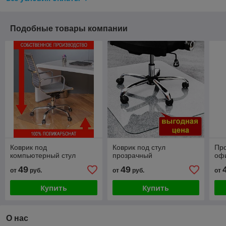
Подобные товары компании
Коврик под
Коврик под стул
Про
компьютерный стул
прозрачный
оф
49
49
от
руб.
от
руб.
от
Купить
Купить
О нас