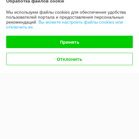
Обработка файлов cookie
Мы используем файлы cookies для обеспечения удобства
График работы
пользователей портала и предоставления персональных
рекомендаций.
Вы можете настроить файлы cookies или
отключить их.
Полная версия сайта
Принять
Политика обработки cookies
Сайт создан на платформе Deal.by
Отклонить
Информация для покупателя
Юридическое лицо:
Общество с ограниченной ответственностью
«Ковромат»
220019, Республика Беларусь, г. Минск, ул. Сухаревская, д. 16, пом. 16
Регистрационный номер ЕГР: 193793054
УНП: 193793054