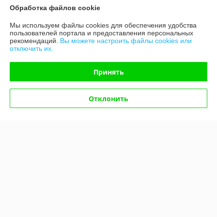
Доставка и оплата
Обработка файлов cookie
Мы используем файлы cookies для обеспечения удобства
График работы
пользователей портала и предоставления персональных
рекомендаций.
Вы можете настроить файлы cookies или
отключить их.
Полная версия сайта
Принять
Политика обработки cookies
Сайт создан на платформе Deal.by
Отклонить
Информация для покупателя
Юридическое лицо:
Общество с ограниченной ответственностью
«Ковромат»
220019, Республика Беларусь, г. Минск, ул. Сухаревская, д. 16, пом. 16
Регистрационный номер ЕГР: 193793054