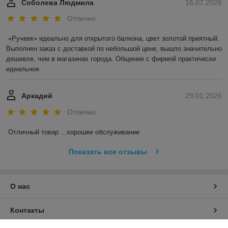
Соболева Людмила
16.07.2026
Отлично
«Ручеек» идеально для открытого балкона, цвет золотой приятный. 
Выполнен заказ с доставкой по небольшой цене, вышло значительно 
дешевле, чем в магазинах города. Общение с фирмой практически 
идеальное.
Аркадий
29.01.2026
Отлично
Отличный товар ...хорошее обслуживание
Показать все отзывы
О нас
Контакты