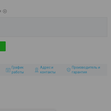
ы
График
Адрес и
Производитель и
работы
контакты
гарантия