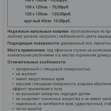
100 х 100см - 59,00руб.
100 х 120см. - 70,00руб.
120 х 130см. - 120,00руб.
круглый 40см- 10.00руб.
Надежные напольные коврики
изготовленные из про
любому уровню нагрузки ) нейтрального цвета защища
Подходящие поверхности:
деревянный пол, паркетны
Места применения:
под офисным стулом на колёсиках
комнатными растениями и в местах кормления домаш
Отличительные особенности:
прозрачный с глянцевой поверхностью
не желтеет
имеет закругленные края
верхняя глянцевая поверхность коврика обеспечи
эффект прилипания к полу
не вызывает аллергии, подходит детям
не выделяет токсичные вещества и не имеет запа
надежный, не загибаются края, ударопрочный, ст
легко моются