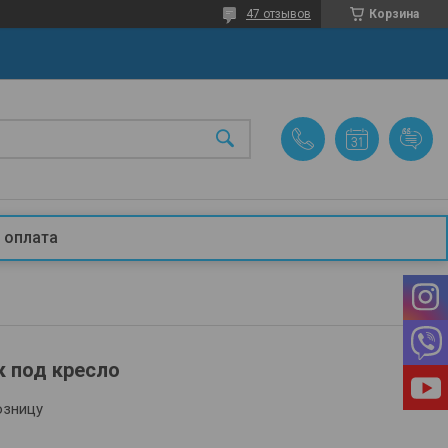
47 отзывов
Корзина
 оплата
 под кресло
озницу