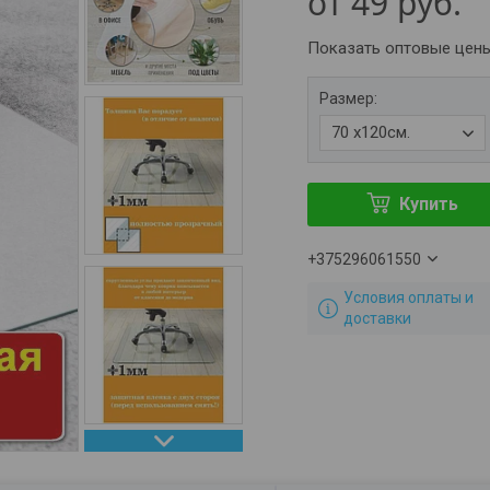
от
49
руб.
Показать оптовые цен
Размер
:
70 х120см.
Купить
+375296061550
Условия оплаты и
доставки